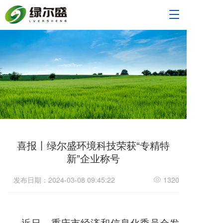
T
o
g
g
l
e
n
a
v
i
g
a
t
喜报丨绿尔盛环境科技荣获“专精特
i
o
新”企业称号
n
发布日期：2024-03-08 09:45:22
1320