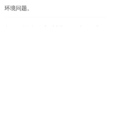
环境问题。
上一篇 :
喜报丨绿尔盛环境荣获“2023年度发明创业奖创新奖一等奖”
下一篇 :
喜报 ∣我司科研成果荣获中国发明协会2022年度“发明创业奖创新奖”一等奖
分享到：
长按或扫码识别 分享给好友